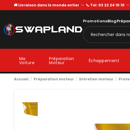
🚚 Livraison dans le monde entier
—
📞 Tel: 03 22 24 10 10
Promotions
Blog
Prépa
Ma
Préparation
Échappement
Voiture
Moteur
Accueil
Préparation moteur
Entretien moteur
Prote