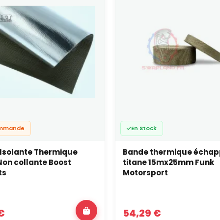
ommande
En Stock
Isolante Thermique
Bande thermique écha
Non collante Boost
titane 15mx25mm Funk
ts
Motorsport
€
54,29 €