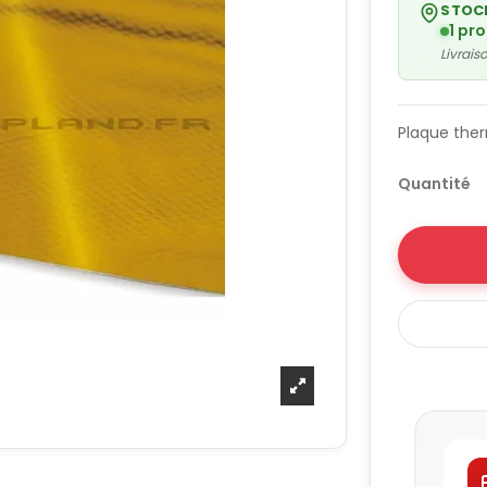
STOC
1 pr
Livrai
Plaque ther
Quantité