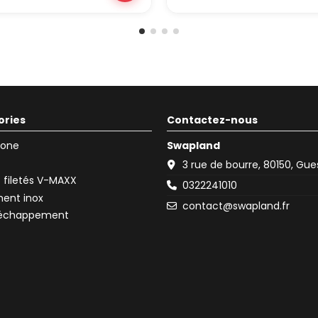
ories
Contactez-nous
icone
Swapland
3 rue de bourre, 80150, Gu
filetés V-MAXX
0322241010
ent inox
contact@swapland.fr
d'échappement