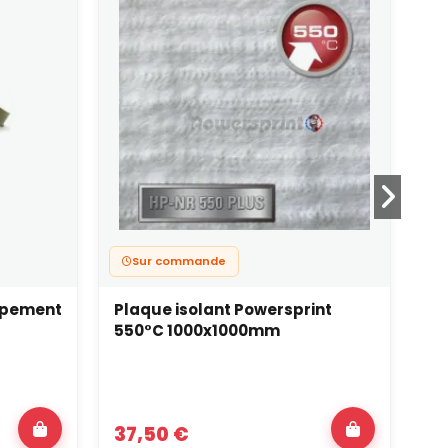
Sur commande
ppement
Plaque isolant Powersprint
Ch
550°C 1000x1000mm
37,50 €
10