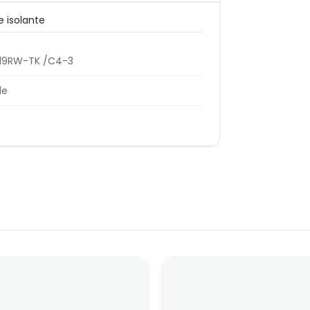
e isolante
19RW-TK /C4-3
le