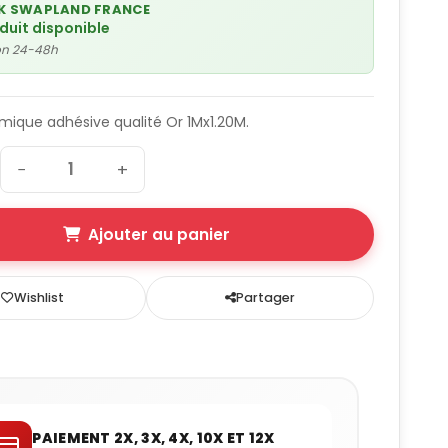
K SWAPLAND FRANCE
oduit disponible
son 24-48h
mique adhésive qualité Or 1Mx1.20M.
−
+
Ajouter au panier
Wishlist
Partager
PAIEMENT 2X, 3X, 4X, 10X ET 12X