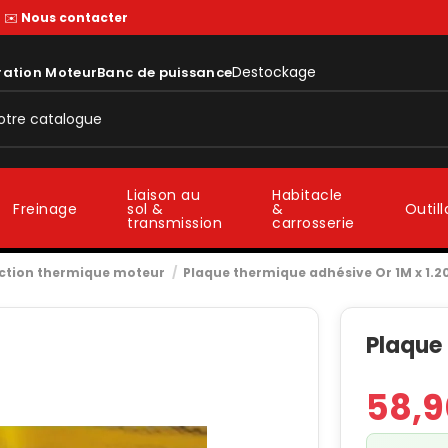
—
✉️
Nous contacter
Destockage
ration Moteur
Banc de puissance
Liaison au
Habitacle
sol &
&
Freinage
Outil
transmission
carrosserie
ction thermique moteur
Plaque thermique adhésive Or 1M x 1.
Plaque 
58,