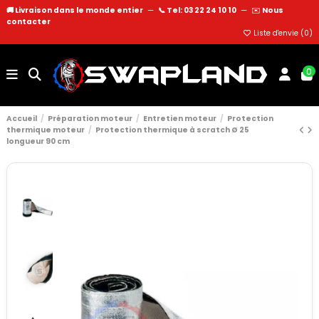
🚚 Livraison dans le monde entier
—
📞 Tel: 03 22 24 10 10
—
✉️
Nous
contacter
Liste d'envie (
0
)
0
Accueil
Préparation moteur
Entretien moteur
Protection
thermique moteur
Protection thermique à scratch Ø 25
longueur 90 cm