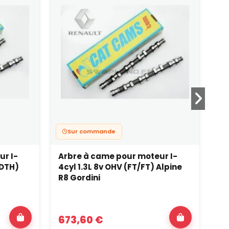
Sur commande
ur I-
Arbre à came pour moteur I-
Ar
/DTH)
4cyl 1.3L 8v OHV (FT/FT) Alpine
4c
R8 Gordini
673,60 €
7