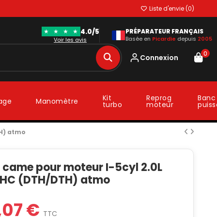
Liste d'envie (
0
)
4.0/5
★
★
★
★
PRÉPARATEUR FRANÇAIS
Basée en
Picardie
depuis
2005
Voir les avis
0
Connexion
Kit
Reprog
Banc
lage
Manomètre
turbo
moteur
puis
TH) atmo
 came pour moteur I-5cyl 2.0L
HC (DTH/DTH) atmo
3,07 €
TTC