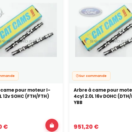
ommande
Sur commande
 came pour moteur I-
Arbre à came pour mote
0L 12v SOHC (FTH/FTH)
4cyl 2.0L 16v DOHC (DTH
YBB
0 €
951,20 €