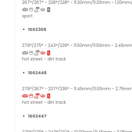
267°/267° - 228°/228° - 11.20mm/11.20mm - 1.20m
sport
1002305
279°/275° - 243°/239° - 11.50mm/11.50mm - 2.45m
hot street - dirt track
1002446
279°/267° - 237°/236° - 11.45mm/11.00mm - 2.75
hot street - dirt track
1002447
279°/279° - 243°/237° - 12.00mm/11.45mm - 3.05