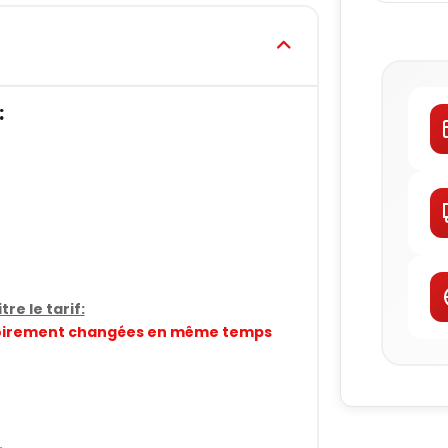
:
re le tarif:
gatoirement changées en même temps