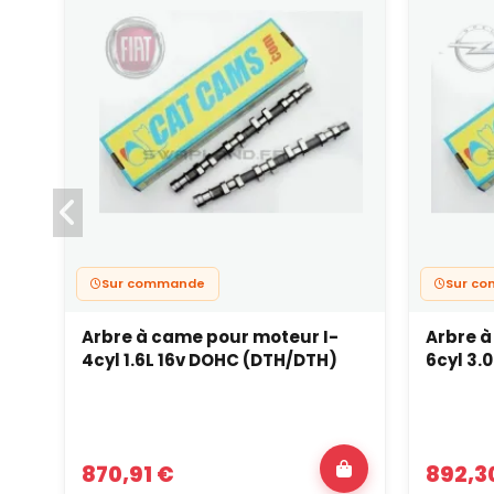
Sur commande
Sur c
Arbre à came pour moteur I-
Arbre à
4cyl 1.6L 16v DOHC (DTH/DTH)
6cyl 3.
870,91 €
892,3