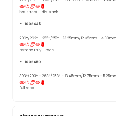
hot street - dirt track
1002448
299°/292° - 255°/251° - 13.25mm/12.45mm - 4.30
tarmac rally - race
1002450
303°/293° - 268°/258° - 13.45mm/12.75mm - 5.2
full race