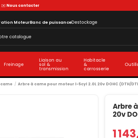
—
✉️
Nous contacter
Destockage
ration Moteur
Banc de puissance
Liaison au
Habitacle
sol &
&
Freinage
Outil
transmission
carrosserie
à came
Arbre à came pour moteur I-5cyl 2.0L 20v DOHC (DTH/D
Arbre à
20v DO
1 14