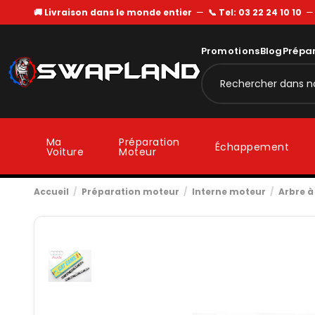
🚚 Livraison dans le monde entier
—
📞 Tel: 03 22 24 10 10
Promotions
Blog
Prépa
Ma
Préparation
Échappement
Voiture
Moteur
Accueil
Préparation moteur
Interne moteur
Arbre 