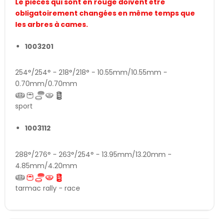
Le pièces qui sont en rouge doivent être
obligatoirement changées en même temps que
les arbres à cames.
1003201
254°/254° - 218°/218° - 10.55mm/10.55mm -
0.70mm/0.70mm
sport
1003112
288°/276° - 263°/254° - 13.95mm/13.20mm -
4.85mm/4.20mm
tarmac rally - race