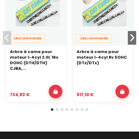
Sur commande
Sur commande
Arbre à came pour
Arbre à came pour
moteur I-4cyl 2.0L 16v
moteur I-4cyl 8v SOHC
DOHC (DTH/DTH)
(DTx/DTx)
CJBA,...
734,83 €
517,10 €