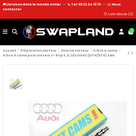
🚚 Livraison dans le monde entier
—
📞 Tel: 03 22 24 10 10
—
✉️
Nous
contacter
Liste d'envie (
0
)
0
Accueil
Préparation moteur
Interne moteur
Arbre à came
Arbre à came pour moteur V-8cyl 4.2L 32v DOHC (DTH/DTH) ABH