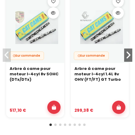
Sur commande
Sur commande
Arbre à came pour
Arbre à came pour
moteur I-4cyl 8v SOHC
moteur I-4cyl 1.4L 8v
(DTx/DTx)
OHV (FT/FT) GT Turbo
517,10 €
299,38 €