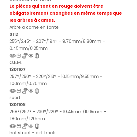
Le pièces qui sont en rouge doivent être
obligatoirement changées en même temps que
les arbres à cames.
Arbre a came en fonte
STD
255°/245° - 207°/194° - 9.70mm/8.80mm -
0.45mm/0.25mm
O.E.M.
1301107
257°/250° - 220°/213° - 10.15mm/9.55mm -
1.00mm/0.70mm
sport
1301108
268°/257° - 230°/220° - 10.45mm/10.15mm -
1.80mm/1.20mm
hot street - dirt track