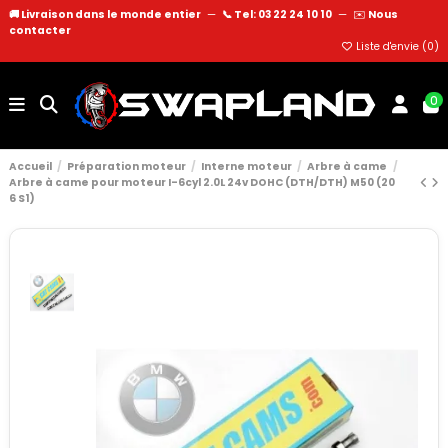
🚚 Livraison dans le monde entier
—
📞 Tel: 03 22 24 10 10
—
✉️
Nous
contacter
Liste d'envie (
0
)
0
Accueil
Préparation moteur
Interne moteur
Arbre à came
Arbre à came pour moteur I-6cyl 2.0L 24v DOHC (DTH/DTH) M50 (20
6 S1)