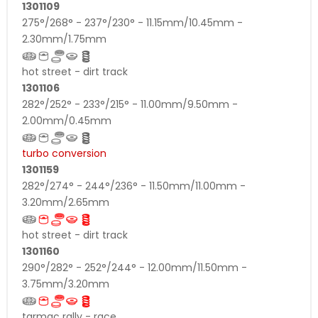
1301109
275°/268° - 237°/230° - 11.15mm/10.45mm -
2.30mm/1.75mm
hot street - dirt track
1301106
282°/252° - 233°/215° - 11.00mm/9.50mm -
2.00mm/0.45mm
turbo conversion
1301159
282°/274° - 244°/236° - 11.50mm/11.00mm -
3.20mm/2.65mm
hot street - dirt track
1301160
290°/282° - 252°/244° - 12.00mm/11.50mm -
3.75mm/3.20mm
tarmac rally - race