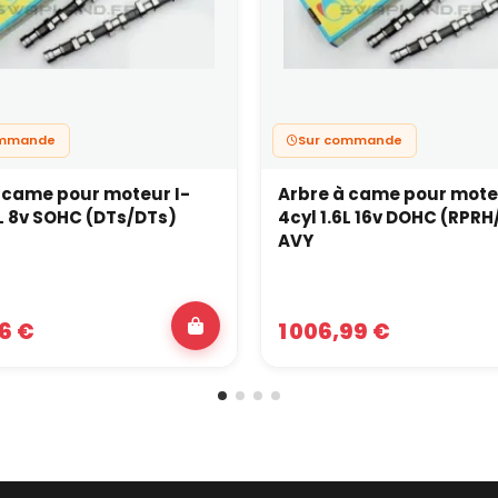
ommande
Sur commande
 came pour moteur I-
Arbre à came pour mote
3L 8v SOHC (DTs/DTs)
4cyl 1.6L 16v DOHC (RPR
AVY
6 €
1 006,99 €