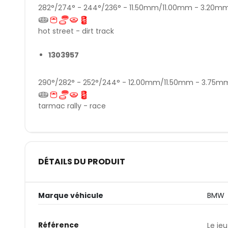
282°/274° - 244°/236° - 11.50mm/11.00mm - 3.20
hot street - dirt track
1303957
290°/282° - 252°/244° - 12.00mm/11.50mm - 3.75
tarmac rally - race
DÉTAILS DU PRODUIT
Marque véhicule
BMW
Référence
Le jeu