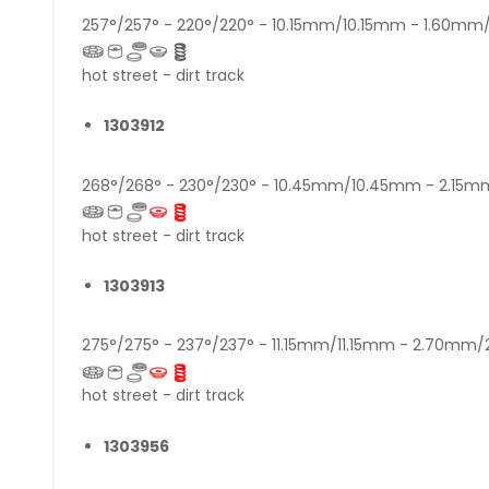
257°/257° - 220°/220° - 10.15mm/10.15mm - 1.60m
hot street - dirt track
1303912
268°/268° - 230°/230° - 10.45mm/10.45mm - 2.15
hot street - dirt track
1303913
275°/275° - 237°/237° - 11.15mm/11.15mm - 2.70mm
hot street - dirt track
1303956