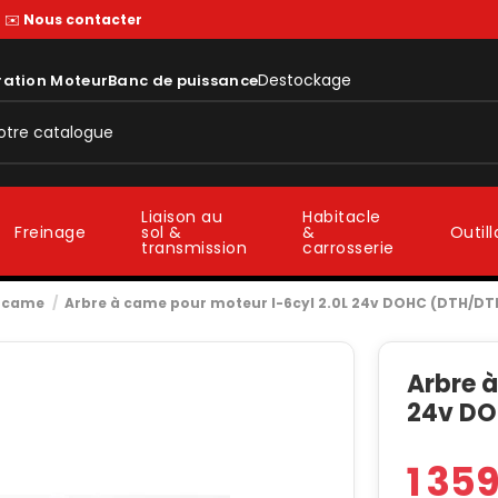
—
✉️
Nous contacter
Destockage
ration Moteur
Banc de puissance
Liaison au
Habitacle
sol &
&
Freinage
Outil
transmission
carrosserie
à came
Arbre à came pour moteur I-6cyl 2.0L 24v DOHC (DTH/DTH
Arbre à
24v DO
1 35