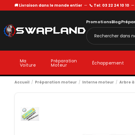
🚚 Livraison dans le monde entier
—
📞 Tel: 03 22 24 10 10
Promotions
Blog
Prépa
Ma
Préparation
Échappement
Voiture
Moteur
Accueil
Préparation moteur
Interne moteur
Arbre 