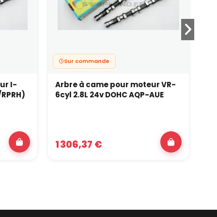
Sur commande
ur I-
Arbre à came pour moteur VR-
Ar
H/RPRH)
6cyl 2.8L 24v DOHC AQP-AUE
4c
32
1 306,37 €
87