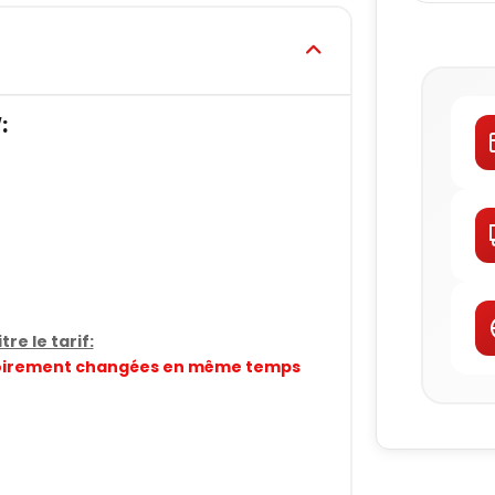
:
re le tarif:
gatoirement changées en même temps