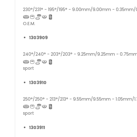
230°/231° - 195°/195° - 9.00mm/9.00mm - 0.35mm
O.E.M.
1303909
240°/240° - 203°/203° - 9.25mm/9.25mm - 0.75
sport
1303910
250°/250° - 213°/213° - 9.55mm/9.55mm - 1.05mm/
sport
1303911