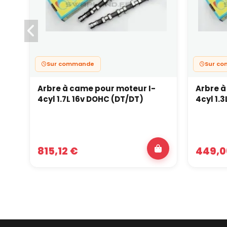
Sur commande
Sur c
Arbre à came pour moteur I-
Arbre à
4cyl 1.7L 16v DOHC (DT/DT)
4cyl 1.
815,12 €
449,0