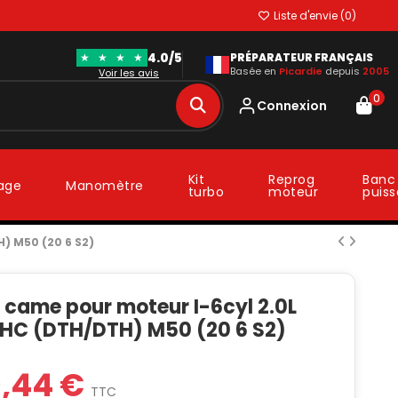
Liste d'envie (
0
)
4.0/5
★
★
★
★
PRÉPARATEUR FRANÇAIS
Basée en
Picardie
depuis
2005
Voir les avis
0
Connexion
Kit
Reprog
Banc
lage
Manomètre
turbo
moteur
puis
) M50 (20 6 S2)
 came pour moteur I-6cyl 2.0L
HC (DTH/DTH) M50 (20 6 S2)
9,44 €
TTC