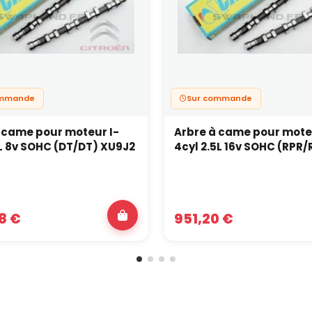
ommande
Sur commande
 came pour moteur I-
Arbre à came pour mote
9L 8v SOHC (DT/DT) XU9J2
4cyl 2.5L 16v SOHC (RPR/
8 €
951,20 €