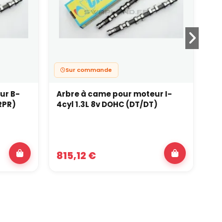
Sur commande
ur B-
Arbre à came pour moteur I-
Ar
RPR)
4cyl 1.3L 8v DOHC (DT/DT)
4c
815,12 €
7