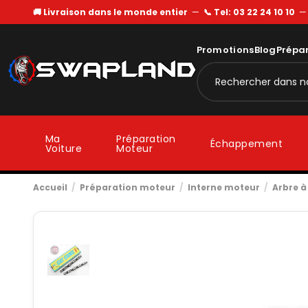
🚚 Livraison dans le monde entier
—
📞 Tel: 03 22 24 10 10
Promotions
Blog
Prépa
Ma
Préparation
Échappement
Voiture
Moteur
Accueil
Préparation moteur
Interne moteur
Arbre 