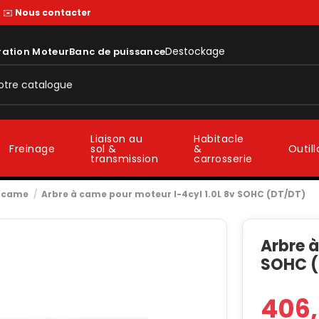
—
✉️
Nous contacter
Destockage
ration Moteur
Banc de puissance
Liaison au
Habitacle
sol &
&
Freinage
Outil
transmission
carrosserie
à came
Arbre à came pour moteur I-4cyl 1.0L 8v SOHC (DT/DT)
Arbre à
SOHC (
406