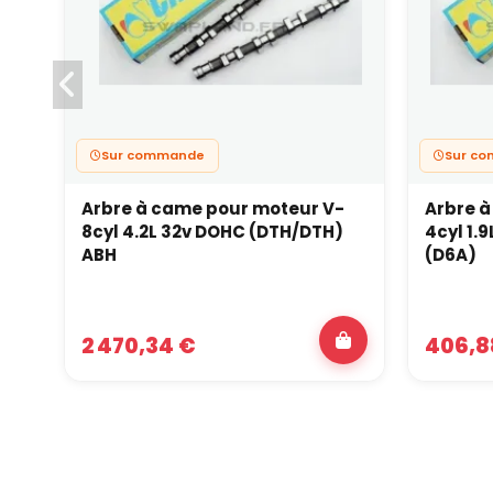
Sur commande
Sur c
Arbre à came pour moteur V-
Arbre à
8cyl 4.2L 32v DOHC (DTH/DTH)
4cyl 1.
ABH
(D6A)
2 470,34 €
406,8