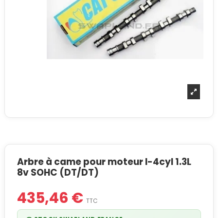
Arbre à came pour moteur I-4cyl 1.3L
8v SOHC (DT/DT)
435,46 €
TTC