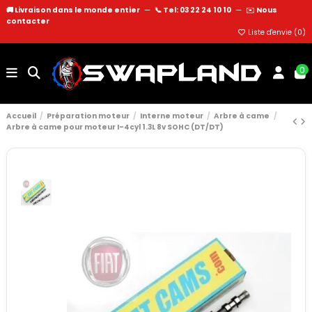
🚚 Livraison dans le monde entier
—
📞 Tel: 03 22 24 10 10
—
✉️
Nous
contacter
Liste d'envie (
0
)
0
Accueil
Préparation moteur
Interne moteur
Arbre à came
Arbre à came pour moteur I-4cyl 1.3L 8v SOHC (DT/DT)