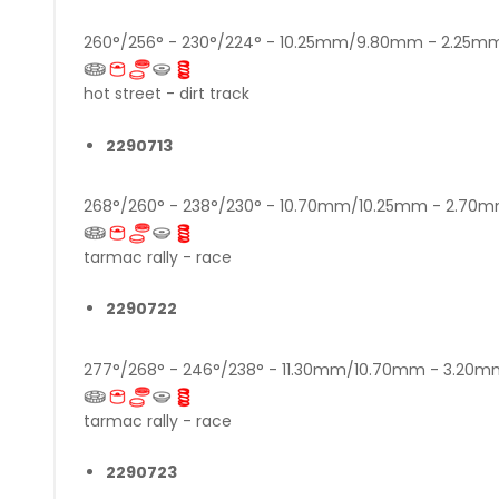
260°/256° - 230°/224° - 10.25mm/9.80mm - 2.25
hot street - dirt track
2290713
268°/260° - 238°/230° - 10.70mm/10.25mm - 2.7
tarmac rally - race
2290722
277°/268° - 246°/238° - 11.30mm/10.70mm - 3.2
tarmac rally - race
2290723