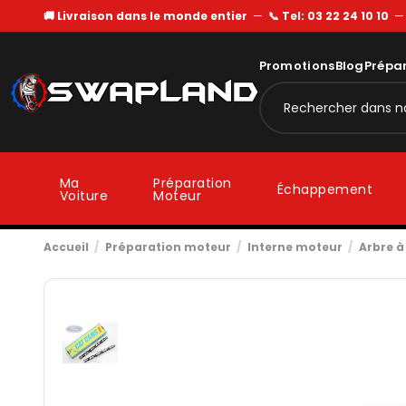
🚚 Livraison dans le monde entier
—
📞 Tel: 03 22 24 10 10
Promotions
Blog
Prépa
Ma
Préparation
Échappement
Voiture
Moteur
Accueil
Préparation moteur
Interne moteur
Arbre 