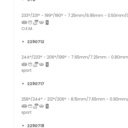
233°/231° - 199°/190° - 7.25mm/6.95mm - 0.50mm
O.E.M.
2290712
244°/233° - 206°/199° - 7.65mm/7.25mm - 0.80
sport
2290717
258°/244° - 212°/206° - 8.15mm/7.65mm - 0.90m
sport
2290718