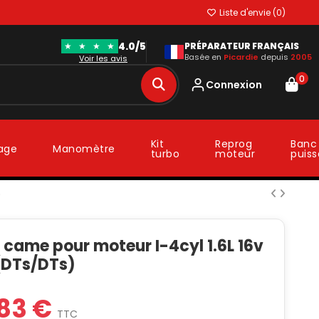
Liste d'envie (
0
)
4.0/5
★
★
★
★
PRÉPARATEUR FRANÇAIS
Basée en
Picardie
depuis
2005
Voir les avis
0
Connexion
Kit
Reprog
Banc
lage
Manomètre
turbo
moteur
puis
)
 came pour moteur I-4cyl 1.6L 16v
DTs/DTs)
83 €
TTC