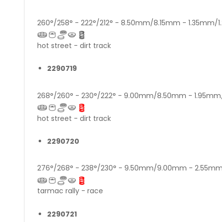
260°/258° - 222°/212° - 8.50mm/8.15mm - 1.35mm/
hot street - dirt track
2290719
268°/260° - 230°/222° - 9.00mm/8.50mm - 1.95m
hot street - dirt track
2290720
276°/268° - 238°/230° - 9.50mm/9.00mm - 2.55m
tarmac rally - race
2290721