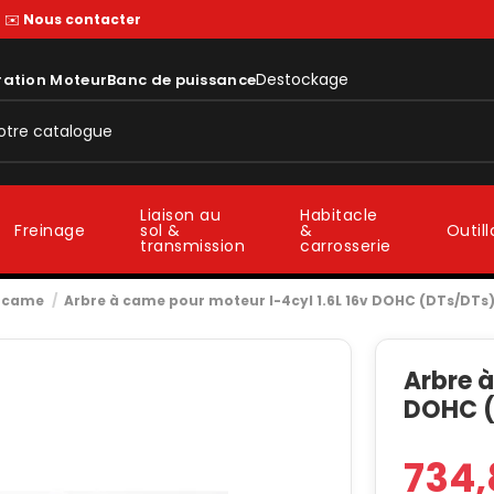
—
✉️
Nous contacter
Destockage
ration Moteur
Banc de puissance
Liaison au
Habitacle
sol &
&
Freinage
Outil
transmission
carrosserie
à came
Arbre à came pour moteur I-4cyl 1.6L 16v DOHC (DTs/DTs
Arbre à
DOHC (
734,