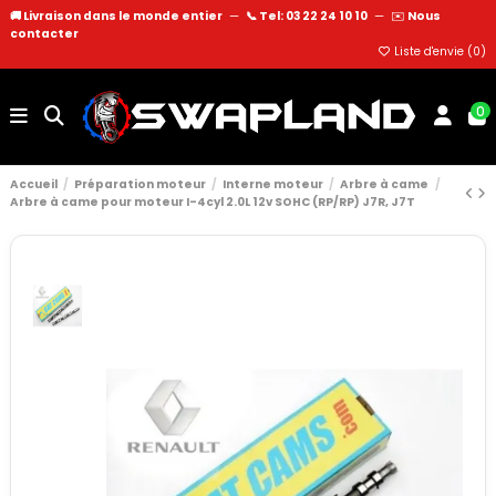
🚚 Livraison dans le monde entier
—
📞 Tel: 03 22 24 10 10
—
✉️
Nous
contacter
Liste d'envie (
0
)
0
Accueil
Préparation moteur
Interne moteur
Arbre à came
Arbre à came pour moteur I-4cyl 2.0L 12v SOHC (RP/RP) J7R, J7T