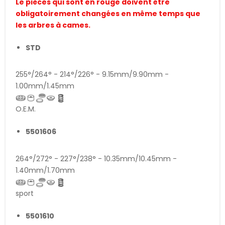
Le pièces qui sont en rouge doivent être
obligatoirement changées en même temps que
les arbres à cames.
STD
255°/264° - 214°/226° - 9.15mm/9.90mm -
1.00mm/1.45mm
O.E.M.
5501606
264°/272° - 227°/238° - 10.35mm/10.45mm -
1.40mm/1.70mm
sport
5501610