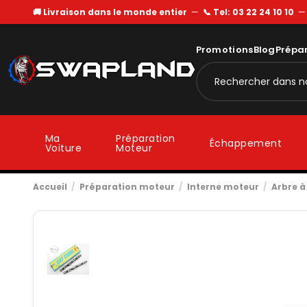
🚚 Livraison dans le monde entier
—
📞 Tel: 03 22 24 10 10
Promotions
Blog
Prépa
Ma
Préparation
Échappement
Voiture
Moteur
Accueil
Préparation moteur
Interne moteur
Arbre 