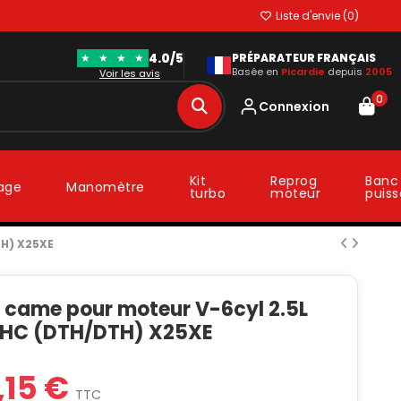
Liste d'envie (
0
)
4.0/5
★
★
★
★
PRÉPARATEUR FRANÇAIS
Basée en
Picardie
depuis
2005
Voir les avis
0
Connexion
Kit
Reprog
Banc
lage
Manomètre
turbo
moteur
puis
TH) X25XE
à came pour moteur V-6cyl 2.5L
HC (DTH/DTH) X25XE
9,15 €
TTC