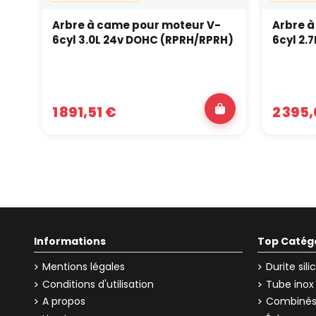
Arbre à came pour moteur V-
Arbre à
6cyl 3.0L 24v DOHC (RPRH/RPRH)
6cyl 2.
1 891,51 €
2 395,
Informations
Top Catég
Mentions légales
Durite sil
Conditions d'utilisation
Tube inox
A propos
Combinés 