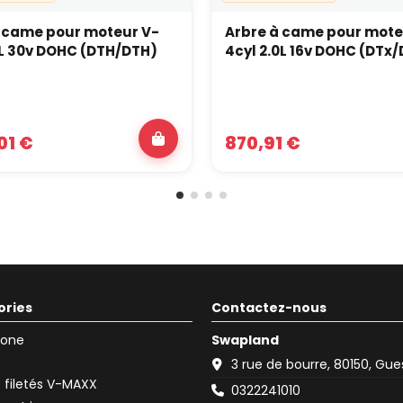
 came pour moteur V-
Arbre à came pour mote
7L 30v DOHC (DTH/DTH)
4cyl 2.0L 16v DOHC (DTx/
01 €
870,91 €
ories
Contactez-nous
icone
Swapland
3 rue de bourre, 80150, Gu
filetés V-MAXX
0322241010