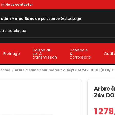
—
✉️
Nous contacter
Destockage
ration Moteur
Banc de puissance
Liaison au
Habitacle
sol &
&
Freinage
Outil
transmission
carrosserie
à came
Arbre à came pour moteur V-6cyl 2.5L 24v DOHC (DTH/D
Arbre 
24v DO
1 27