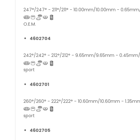
247°/247° - 211°/211° - 10.00mm/10.00mm - 0.65m
O.E.M.
4602704
242°/242° - 212°/212° - 9.65mm/9.65mm - 0.45m
sport
4602701
260°/260° - 222°/222° - 10.60mm/10.60mm - 1.35
sport
4602705