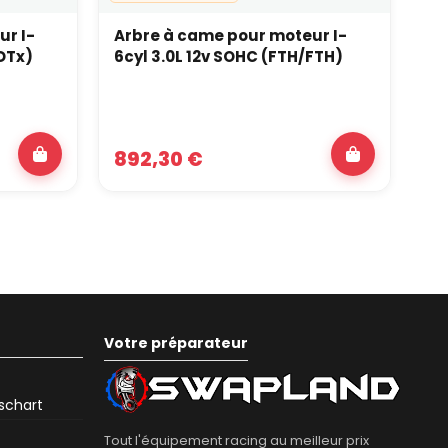
ur I-
Arbre à came pour moteur I-
Ar
DTx)
6cyl 3.0L 12v SOHC (FTH/FTH)
5c
892,30 €
5
Votre préparateur
eschart
Tout l'équipement racing au meilleur prix