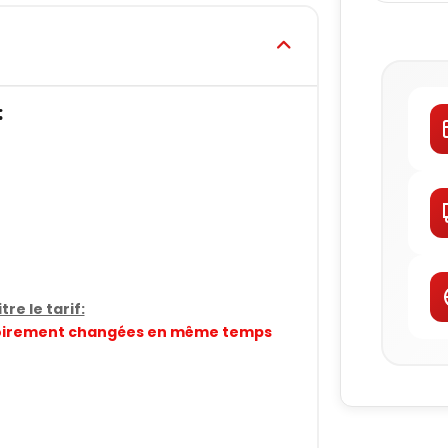
:
re le tarif:
gatoirement changées en même temps