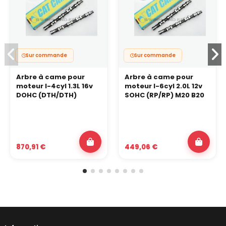
Sur commande
Sur commande
Arbre à came pour
Arbre à came pour
moteur I-4cyl 1.3L 16v
moteur I-6cyl 2.0L 12v
DOHC (DTH/DTH)
SOHC (RP/RP) M20 B20
870,91 €
449,06 €