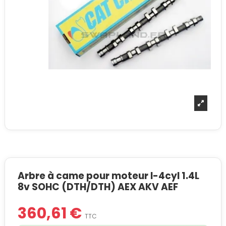
Arbre à came pour moteur I-4cyl 1.4L
8v SOHC (DTH/DTH) AEX AKV AEF
360,61 €
TTC