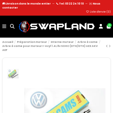
🚚 Livraison dans le monde entier
—
📞 Tel: 03 22 24 10 10
—
✉️
Nous
contacter
Liste d'envie (
0
)
0
Accueil
Préparation moteur
Interne moteur
Arbre à came
Arbre à came pour moteur I-4cyl 1.4L 8v SOHC (DTH/DTH) AEX AKV
AEF