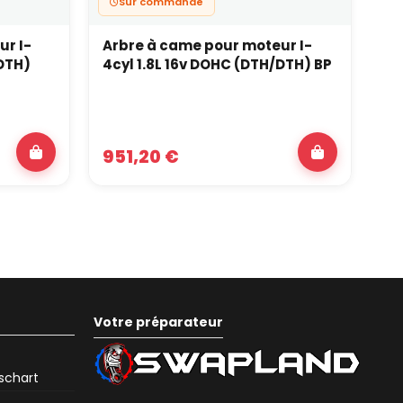
Sur commande
ur I-
Arbre à came pour moteur I-
Ar
/DTH)
4cyl 1.8L 16v DOHC (DTH/DTH) BP
4c
Z3
951,20 €
1 
Votre préparateur
eschart