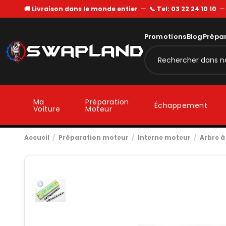
🚚 Livraison dans le monde entier
—
📞 Tel: 03 22 24 10 10
Promotions
Blog
Prépa
Ma
Préparation
Échappement
Voiture
Moteur
Accueil
Préparation moteur
Interne moteur
Arbre 