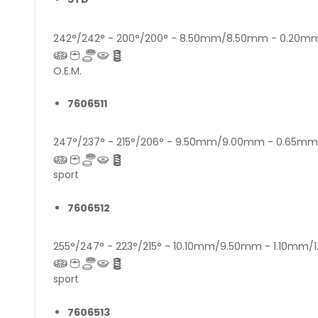
242°/242° - 200°/200° - 8.50mm/8.50mm - 0.20
O.E.M.
7606511
247°/237° - 215°/206° - 9.50mm/9.00mm - 0.65m
sport
7606512
255°/247° - 223°/215° - 10.10mm/9.50mm - 1.10mm/
sport
7606513