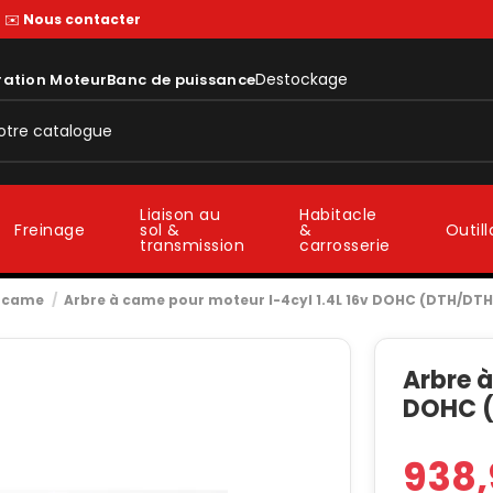
—
✉️
Nous contacter
Destockage
ration Moteur
Banc de puissance
Liaison au
Habitacle
sol &
&
Freinage
Outil
transmission
carrosserie
à came
Arbre à came pour moteur I-4cyl 1.4L 16v DOHC (DTH/DTH
Arbre à
DOHC (
938