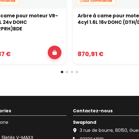
ommande
Sur commande
 came pour moteur VR-
Arbre à came pour mote
8L 24v DOHC
4cyl 1.6L 16v DOHC (DTH
RPRH)BDE
37 €
870,91 €
ories
Contactez-nous
icone
Swapland
3 rue de bourre, 80150, Gu
filetés V-MAXX