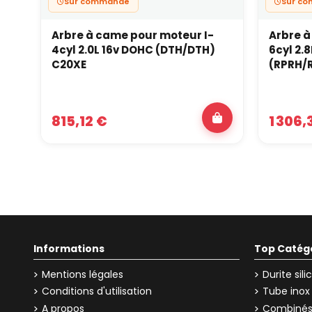
Sur commande
Sur c
Arbre à came pour moteur I-
Arbre à
4cyl 2.0L 16v DOHC (DTH/DTH)
6cyl 2.
C20XE
(RPRH/
815,12 €
1 306,
Informations
Top Catég
Mentions légales
Durite sil
Conditions d'utilisation
Tube inox
A propos
Combinés 