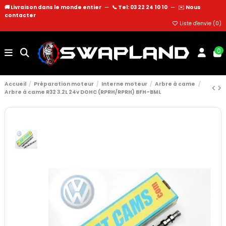
🚚 Livraison dans le monde entier
—
📞 Tel: 03 22 24 10 10
—
✉️
Nous
contacter
Liste d'envie (
0
)
0
Accueil
Préparation moteur
Interne moteur
Arbre à came
Arbre à came R32 3.2L 24v DOHC (RPRH/RPRH) BFH-BML