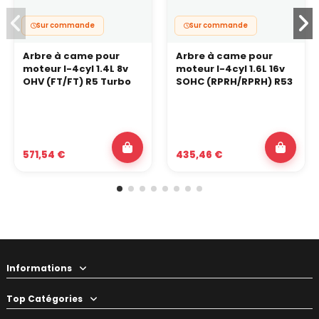
Sur commande
Sur commande
Arbre à came pour
Arbre à came pour
moteur I-4cyl 1.4L 8v
moteur I-4cyl 1.6L 16v
OHV (FT/FT) R5 Turbo
SOHC (RPRH/RPRH) R53
571,54 €
435,46 €
Informations
Top Catégories