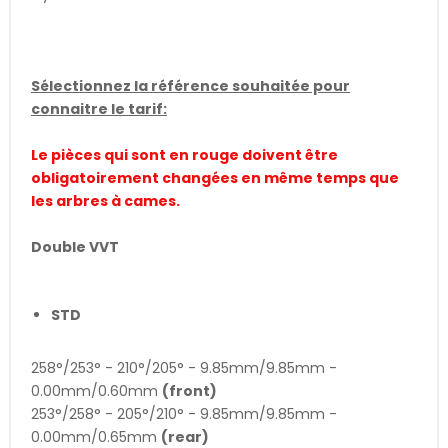
Sélectionnez la référence souhaitée pour
connaitre le tarif:
Le pièces qui sont en rouge doivent être
obligatoirement changées en même temps que
les arbres à cames.
Double VVT
STD
258°/253° - 210°/205° - 9.85mm/9.85mm -
0.00mm/0.60mm
(front)
253°/258° - 205°/210° - 9.85mm/9.85mm -
0.00mm/0.65mm
(rear)