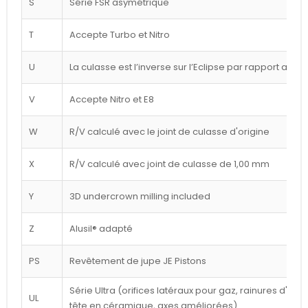
S
Série FSR asymétrique
T
Accepte Turbo et Nitro
U
La culasse est l’inverse sur l’Eclipse par rapport au d
V
Accepte Nitro et E8
W
R/V calculé avec le joint de culasse d'origine
X
R/V calculé avec joint de culasse de 1,00 mm
Y
3D undercrown milling included
Z
Alusil® adapté
PS
Revêtement de jupe JE Pistons
Série Ultra (orifices latéraux pour gaz, rainures d'a
UL
tête en céramique, axes améliorées)