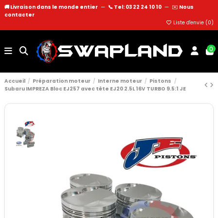
🚚 Livraison dans le monde entier
—
📞 Tel: 03 22 24 10 10
—
✉️
Nous
contacter
Liste d'envie (
0
)
0
Accueil
Préparation moteur
Interne moteur
Pistons
Subaru IMPREZA Bloc EJ257 avec tête EJ20 2.5L 16V TURBO 9.5:1 JE