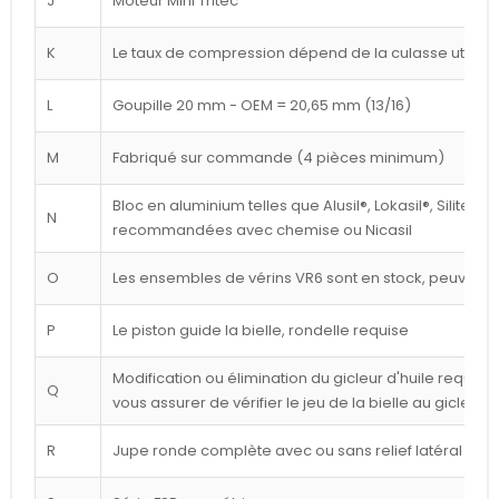
J
Moteur Mini Tritec
K
Le taux de compression dépend de la culasse utilisé
L
Goupille 20 mm - OEM = 20,65 mm (13/16)
M
Fabriqué sur commande (4 pièces minimum)
Bloc en aluminium telles que Alusil®, Lokasil®, Silitec®
N
recommandées avec chemise ou Nicasil
O
Les ensembles de vérins VR6 sont en stock, peuvent êt
P
Le piston guide la bielle, rondelle requise
Modification ou élimination du gicleur d'huile requise 
Q
vous assurer de vérifier le jeu de la bielle au gicleur
R
Jupe ronde complète avec ou sans relief latéral blan