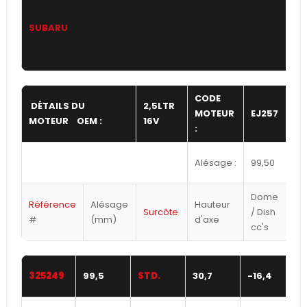
SUBARU
CODE
DÉTAILS DU
2,5LTR
C
MOTEUR
EJ257
MOTEUR OEM :
16V
:
:
Alésage :
99,50
C
Dome
Référence
Alésage
Hauteur
Surcôte
/ Dish
#
(mm)
d'axe
cc's
325249
99,5
STD.
30,7
-16,4