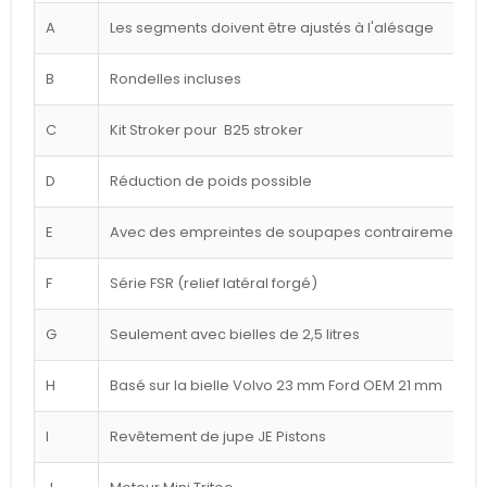
A
Les segments doivent être ajustés à l'alésage
B
Rondelles incluses
C
Kit Stroker pour B25 stroker
D
Réduction de poids possible
E
Avec des empreintes de soupapes contrairement à l
F
Série FSR (relief latéral forgé)
G
Seulement avec bielles de 2,5 litres
H
Basé sur la bielle Volvo 23 mm Ford OEM 21 mm
I
Revêtement de jupe JE Pistons