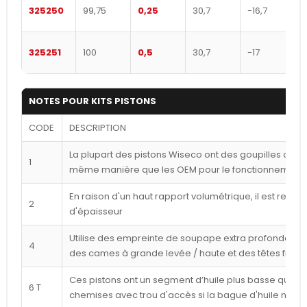
325250
99,75
0,25
30,7
-16,7
325251
100
0,5
30,7
-17
NOTES POUR KITS PISTONS
CODE
DESCRIPTION
La plupart des pistons Wiseco ont des goupilles déca
1
même manière que les OEM pour le fonctionnement l
En raison d'un haut rapport volumétrique, il est reco
2
d'épaisseur
Utilise des empreinte de soupape extra profondes p
4
des cames à grande levée / haute et des têtes frais
Ces pistons ont un segment d’huile plus basse que ce
6 T
chemises avec trou d'accès si la bague d'huile n'est