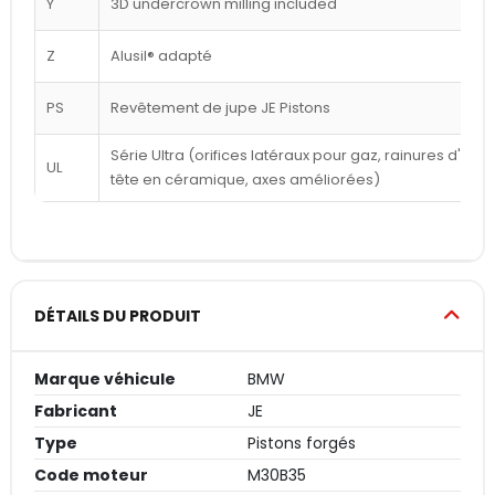
Y
3D undercrown milling included
Z
Alusil® adapté
PS
Revêtement de jupe JE Pistons
Série Ultra (orifices latéraux pour gaz, rainures d'a
UL
tête en céramique, axes améliorées)
DÉTAILS DU PRODUIT
Marque véhicule
BMW
Fabricant
JE
Type
Pistons forgés
Code moteur
M30B35