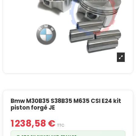
Bmw M30B35 S38B35 M635 CSI E24 kit
piston forgé JE
1 238,58 €
TTC