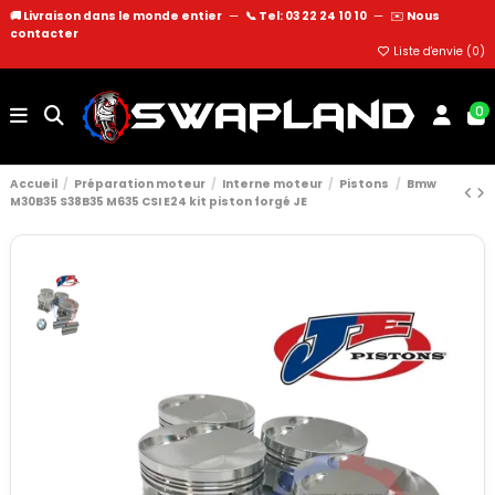
🚚 Livraison dans le monde entier
—
📞 Tel: 03 22 24 10 10
—
✉️
Nous
contacter
Liste d'envie (
0
)
0
Accueil
Préparation moteur
Interne moteur
Pistons
Bmw
M30B35 S38B35 M635 CSI E24 kit piston forgé JE