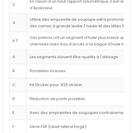
En raison d'un haut rapport volumétrique, il est reco
2
d'épaisseur
Utilise des empreinte de soupape extra profondes p
4
des cames à grande levée / haute et des têtes frais
Ces pistons ont un segment d’huile plus basse que cel
6 T
chemises avec trou d'accès si la bague d'huile n'est
A
Les segments doivent être ajustés à l'alésage
B
Rondelles incluses
C
Kit Stroker pour B25 stroker
D
Réduction de poids possible
E
Avec des empreintes de soupapes contrairement à l
F
Série FSR (relief latéral forgé)