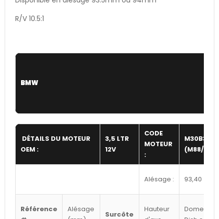
R/V 10.5:1
BMW
CODE
DÉTAILS DU MOTEUR
3,5 LTR
M30B35
MOTEUR
OEM :
12V
(M88/3)
:
Alésage :
93,40
Référence
Alésage
Hauteur
Dome /
Surcôte