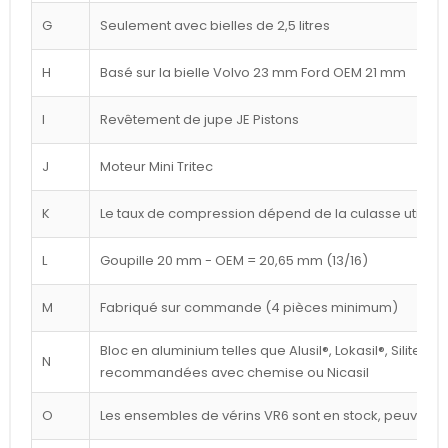
G
Seulement avec bielles de 2,5 litres
H
Basé sur la bielle Volvo 23 mm Ford OEM 21 mm
I
Revêtement de jupe JE Pistons
J
Moteur Mini Tritec
K
Le taux de compression dépend de la culasse utilisé
L
Goupille 20 mm - OEM = 20,65 mm (13/16)
M
Fabriqué sur commande (4 pièces minimum)
Bloc en aluminium telles que Alusil®, Lokasil®, Silitec®
N
recommandées avec chemise ou Nicasil
O
Les ensembles de vérins VR6 sont en stock, peuvent êt