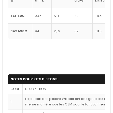
#
(mm)
d'axe
Dish cc's
351160C
93,5
0,1
32
-8,5
349496C
94
0,6
32
-8,5
NOTES POUR KITS PISTONS
CODE
DESCRIPTION
La plupart des pistons Wiseco ont des goupilles déca
1
même manière que les OEM pour le fonctionnement l