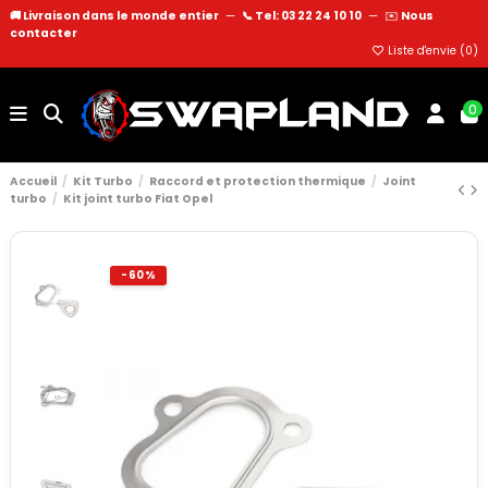
🚚 Livraison dans le monde entier
—
📞 Tel: 03 22 24 10 10
—
✉️
Nous
contacter
Liste d'envie (
0
)
0
Accueil
Kit Turbo
Raccord et protection thermique
Joint
turbo
Kit joint turbo Fiat Opel
-60%