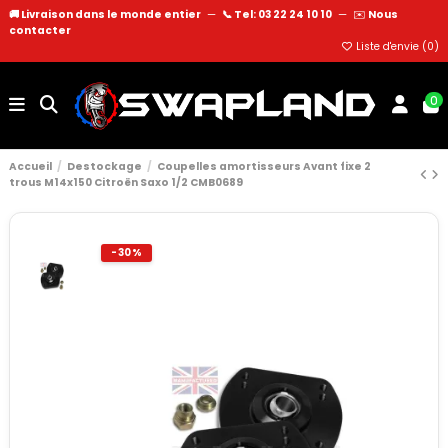
🚚 Livraison dans le monde entier
—
📞 Tel: 03 22 24 10 10
—
✉️
Nous
contacter
Liste d'envie (
0
)
0
Accueil
Destockage
Coupelles amortisseurs Avant fixe 2
trous M14x150 Citroën Saxo 1/2 CMB0689
-30%