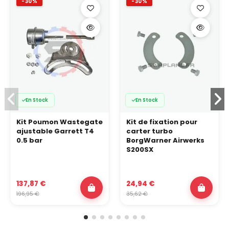
-30%
-30%
En Stock
En Stock
Kit Poumon Wastegate
Kit de fixation pour
ajustable Garrett T4
carter turbo
0.5 bar
BorgWarner Airwerks
S200SX
137,87 €
24,94 €
196,95 €
35,62 €