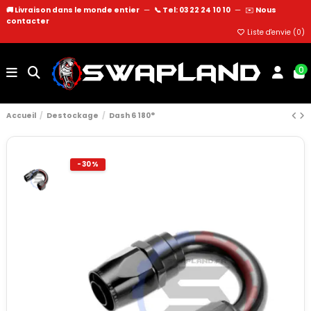
🚚 Livraison dans le monde entier
—
📞 Tel: 03 22 24 10 10
—
✉️
Nous
contacter
Liste d'envie (
0
)
0
Accueil
Destockage
Dash 6 180°
-30%