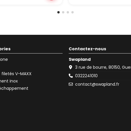
ories
Contactez-nous
icone
Swapland
3 rue de bourre, 80150, Gu
filetés V-MAXX
0322241010
ent inox
contact@swapland.fr
d'échappement