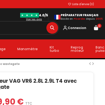
Liste d'envie (
0
)
4.0/5
★
★
★
★
PRÉPARATEUR FRANÇAIS
Basée en
Picardie
depuis
2005
Voir les avis
0
Connexion
Kit
Reprog
Banc
lage
Manomètre
turbo
moteur
puis
vec wastegate
eur VAG VR6 2.8L 2.9L T4 avec
ate
9,90 €
TTC