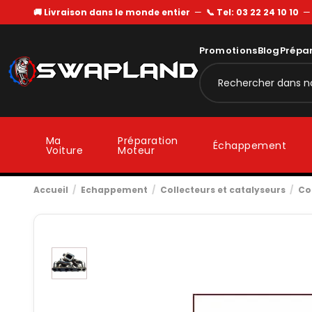
🚚 Livraison dans le monde entier
—
📞 Tel: 03 22 24 10 10
Promotions
Blog
Prépa
Ma
Préparation
Échappement
Voiture
Moteur
Accueil
Echappement
Collecteurs et catalyseurs
Co