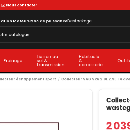
—
✉️
Nous contacter
Destockage
ration Moteur
Banc de puissance
Liaison au
Habitacle
sol &
&
Freinage
Outil
transmission
carrosserie
llecteur échappement sport
Collecteur VAG VR6 2.8L 2.9L T4 a
Collect
wasteg
2 03