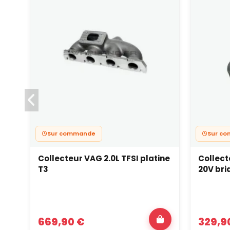
Sur commande
Sur c
Collecteur VAG 2.0L TFSI platine
Collect
T3
20V bri
669,90 €
329,9