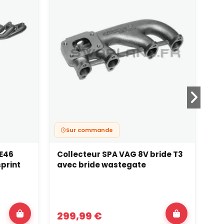
Sur commande
 E46
Collecteur SPA VAG 8V bride T3
4 
print
avec bride wastegate
299,99 €
11