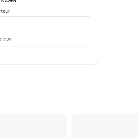
SWAGEN
cteur
01029