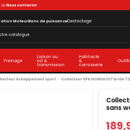
—
✉️
Nous contacter
Destockage
ration Moteur
Banc de puissance
Liaison au
Habitacle
sol &
&
Freinage
Outil
transmission
carrosserie
llecteur échappement sport
Collecteur SPA HONDA D17 bride T
Collec
sans w
189,