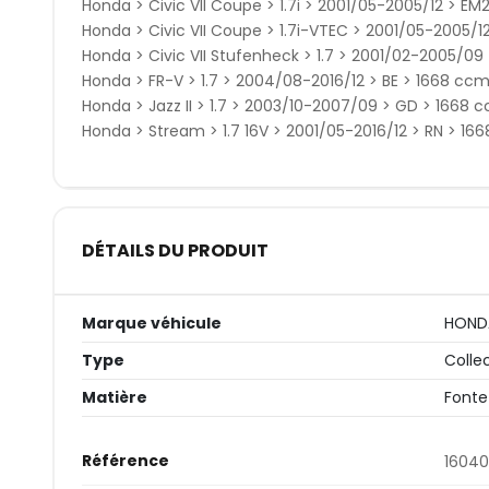
Honda > Civic VII Coupe > 1.7i > 2001/05-2005/12 > EM
Honda > Civic VII Coupe > 1.7i-VTEC > 2001/05-2005/12
Honda > Civic VII Stufenheck > 1.7 > 2001/02-2005/09 
Honda > FR-V > 1.7 > 2004/08-2016/12 > BE > 1668 ccm,
Honda > Jazz II > 1.7 > 2003/10-2007/09 > GD > 1668 c
Honda > Stream > 1.7 16V > 2001/05-2016/12 > RN > 166
DÉTAILS DU PRODUIT
Marque véhicule
HOND
Type
Colle
Matière
Fonte
Référence
16040