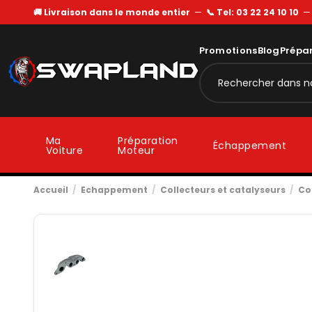
🚚 Livraison dans le monde entier
—
📞 Tel: 03 22 24 10 10
Promotions
Blog
Prépa
Ma
Préparation
Échappement
Voiture
Moteur
Accueil
Echappement
Collecteurs et catalyseurs
Co