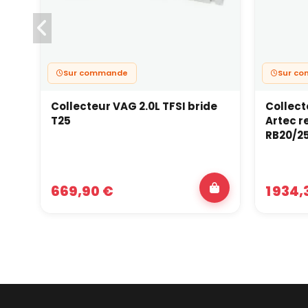
Sur commande
Sur c
Collecteur VAG 2.0L TFSI bride
Collec
T25
Artec r
RB20/2
669,90 €
1 934,