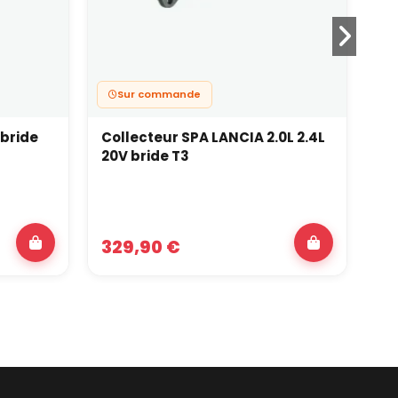
Sur commande
 bride
Collecteur SPA LANCIA 2.0L 2.4L
Co
20V bride T3
av
329,90 €
3