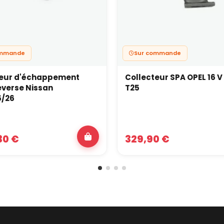
ommande
Sur commande
teur d'échappement
Collecteur SPA OPEL 16 V
everse Nissan
T25
5/26
30 €
329,90 €