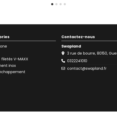
ories
Contactez-nous
icone
Swapland
3 rue de bourre, 80150, Gu
filetés V-MAXX
0322241010
ent inox
contact@swapland.fr
d'échappement