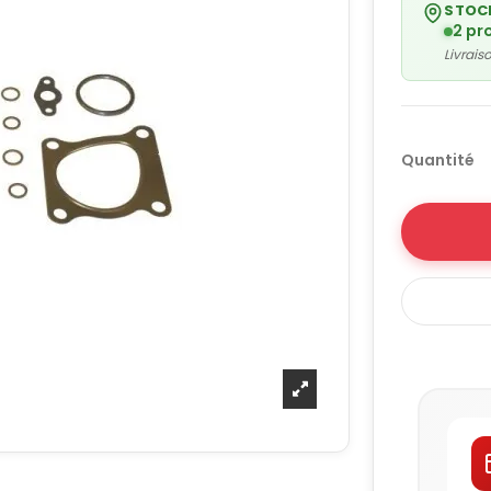
STOC
2 pr
Livrai
Quantité