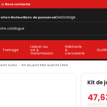
—
✉️
Nous contacter
Destockage
ration Moteur
Banc de puissance
Liaison au
Habitacle
sol &
&
Freinage
Outil
transmission
carrosserie
Joint turbo
Kit de joint KKK Audi S4 / RS4
Kit de 
47,6