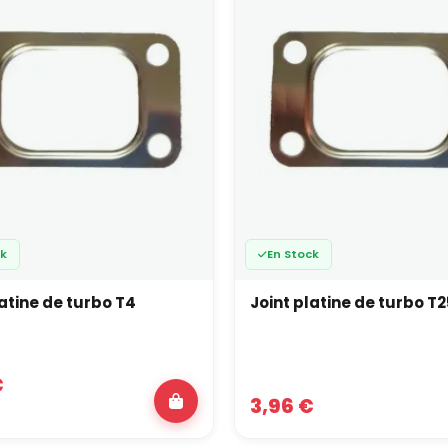
ck
En Stock
latine de turbo T4
Joint platine de turbo T
€
3,96 €