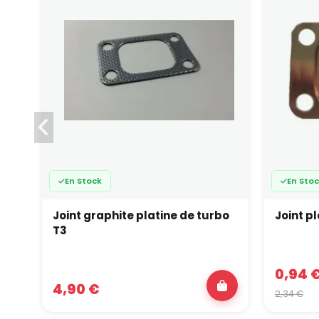
En Stock
En Sto
Joint graphite platine de turbo
Joint p
T3
0,94 
4,90 €
2,34 €