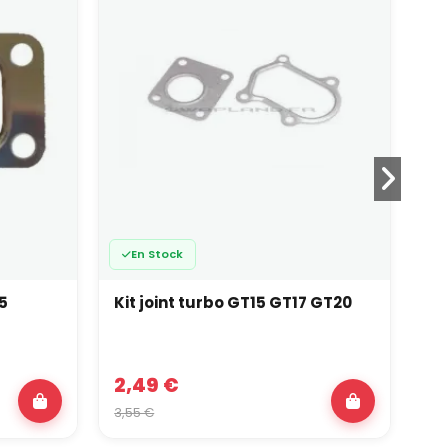
En Stock
25
Kit joint turbo GT15 GT17 GT20
Ki
2,49 €
19
3,55 €