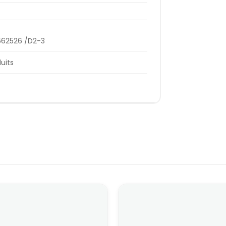
662526 /D2-3
duits