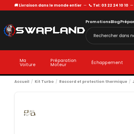
🚚 Livraison dans le monde entier
—
📞 Tel: 03 22 24 10 10
Promotions
Blog
Prépa
Ma
Préparation
Échappement
Voiture
Moteur
Accueil
Kit Turbo
Raccord et protection thermique