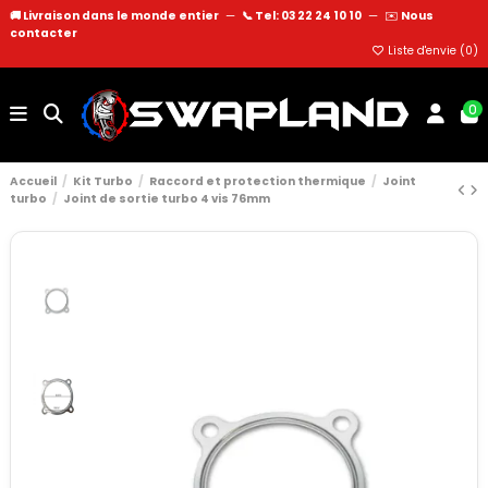
🚚 Livraison dans le monde entier
—
📞 Tel: 03 22 24 10 10
—
✉️
Nous
contacter
Liste d'envie (
0
)
0
Accueil
Kit Turbo
Raccord et protection thermique
Joint
turbo
Joint de sortie turbo 4 vis 76mm