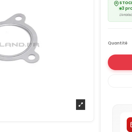
STOC
3 pr
Livrai
Quantité