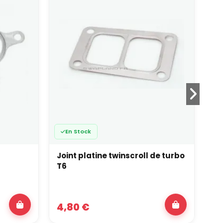
En Stock
Joint platine twinscroll de turbo
Jo
T6
4,80 €
5,