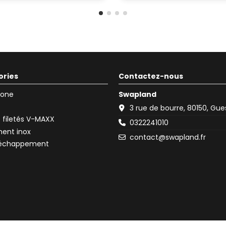
ories
Contactez-nous
icone
Swapland
3 rue de bourre, 80150, Gu
filetés V-MAXX
0322241010
ent inox
contact@swapland.fr
d'échappement