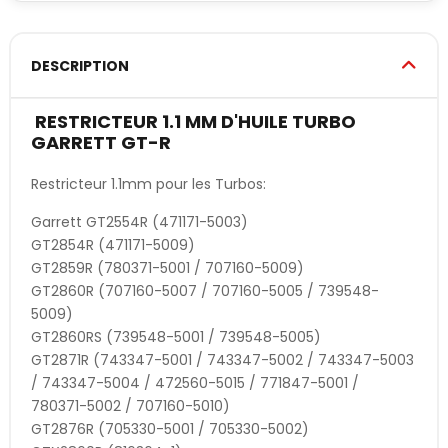
DESCRIPTION
RESTRICTEUR 1.1 MM D'HUILE TURBO
GARRETT GT-R
Restricteur 1.1mm pour les Turbos:
Garrett GT2554R (471171-5003)
GT2854R (471171-5009)
GT2859R (780371-5001 / 707160-5009)
GT2860R (707160-5007 / 707160-5005 / 739548-
5009)
GT2860RS (739548-5001 / 739548-5005)
GT2871R (743347-5001 / 743347-5002 / 743347-5003
/ 743347-5004 / 472560-5015 / 771847-5001 /
780371-5002 / 707160-5010)
GT2876R (705330-5001 / 705330-5002)