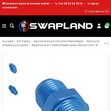
🚚 Livraison dans le monde entier
—
📞 Tel: 03 22 24 10 10
—
✉️
Nous
contacter
Liste d'envie (
0
)
0
Accueil
Kit Turbo
Raccord et protection thermique
Raccord
d'huile pour turbo
Restricteur 1.1mm d'huile turbo Garrett GT-R