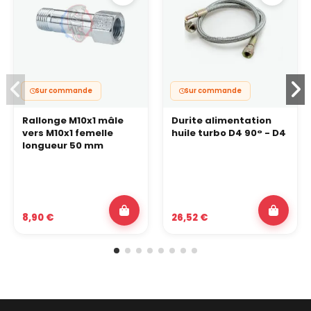
Sur commande
Sur commande
Rallonge M10x1 mâle
Durite alimentation
vers M10x1 femelle
huile turbo D4 90° - D4
longueur 50 mm
8,90 €
26,52 €