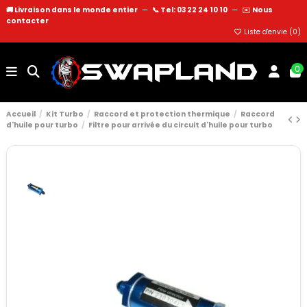
🚚 Livraison dans le monde entier
—
📞 Tel: 03 22 24 10 10
—
✉️
Nous
contacter
Liste d'envie (
0
)
0
Accueil
Kit Turbo
Raccord et protection thermique
Raccord
d'huile pour turbo
Filtre pour arrivée du circuit d'huile pour turbo