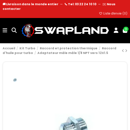
🚚 Livraison dans le monde entier
—
📞 Tel: 03 22 24 10 10
—
✉️
Nous
contacter
Liste d'envie (
0
)
0
Accueil
Kit Turbo
Raccord et protection thermique
Raccord
d'huile pour turbo
Adaptateur mâle mâle 1/8 NPT vers 12X1.5