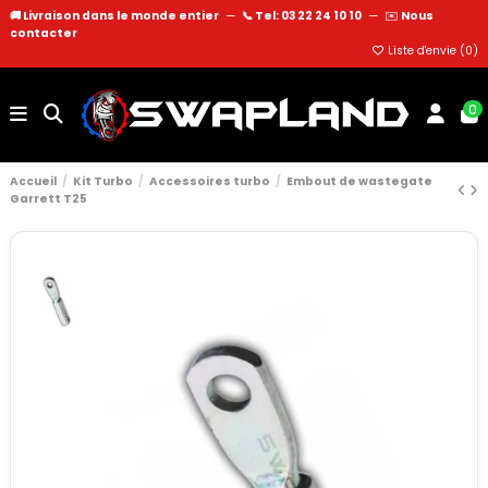
🚚 Livraison dans le monde entier
—
📞 Tel: 03 22 24 10 10
—
✉️
Nous
contacter
Liste d'envie (
0
)
0
Accueil
Kit Turbo
Accessoires turbo
Embout de wastegate
Garrett T25