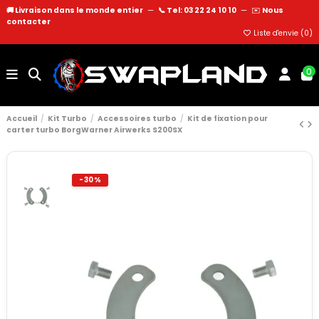
🚚 Livraison dans le monde entier
—
📞 Tel: 03 22 24 10 10
—
✉️
Nous
contacter
Liste d'envie (
0
)
0
Accueil
Kit Turbo
Accessoires turbo
Kit de fixation pour
carter turbo BorgWarner Airwerks S200SX
-30%