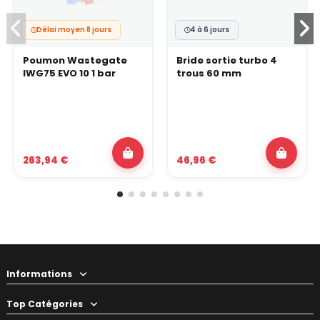
Délai moyen 8 jours
4 à 6 jours
Poumon Wastegate
Bride sortie turbo 4
IWG75 EVO 10 1 bar
trous 60 mm
263,94 €
46,96 €
Informations
Top Catégories