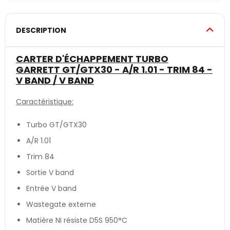
DESCRIPTION
CARTER D'ÉCHAPPEMENT TURBO
GARRETT GT/GTX30 - A/R 1.01 - TRIM 84 -
V BAND / V BAND
Caractéristique:
Turbo GT/GTX30
A/R 1.01
Trim 84
Sortie V band
Entrée V band
Wastegate externe
Matière NI résiste D5S 950°C