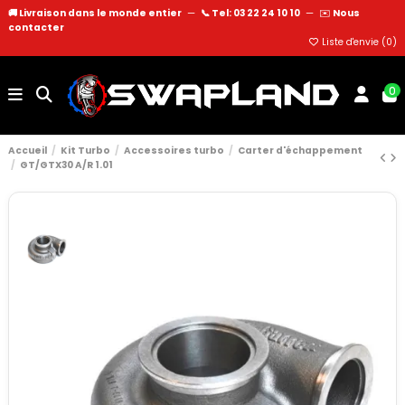
🚚 Livraison dans le monde entier
—
📞 Tel: 03 22 24 10 10
—
✉️
Nous
contacter
Liste d'envie (
0
)
0
Accueil
Kit Turbo
Accessoires turbo
Carter d'échappement
GT/GTX30 A/R 1.01