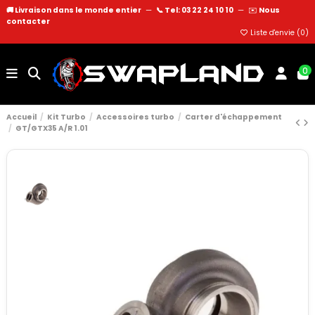
🚚 Livraison dans le monde entier
—
📞 Tel: 03 22 24 10 10
—
✉️
Nous
contacter
Liste d'envie (
0
)
0
Accueil
Kit Turbo
Accessoires turbo
Carter d'échappement
GT/GTX35 A/R 1.01