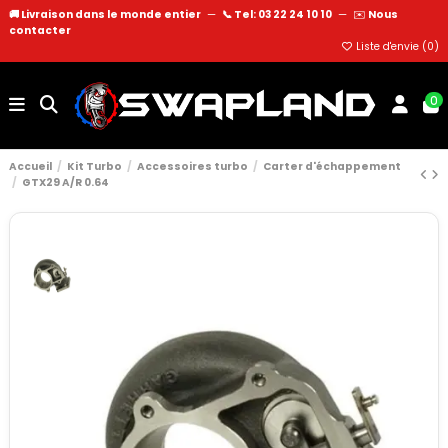
🚚 Livraison dans le monde entier
—
📞 Tel: 03 22 24 10 10
—
✉️
Nous
contacter
Liste d'envie (
0
)
0
Accueil
Kit Turbo
Accessoires turbo
Carter d'échappement
GTX29 A/R 0.64