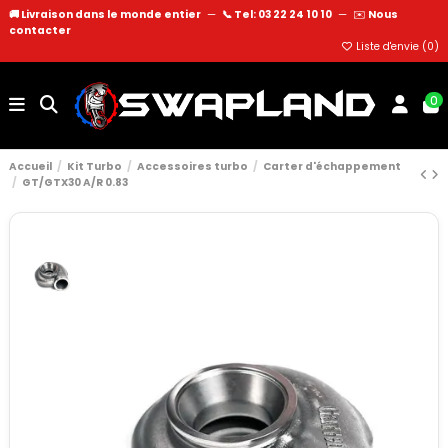
🚚 Livraison dans le monde entier
—
📞 Tel: 03 22 24 10 10
—
✉️
Nous
contacter
Liste d'envie (
0
)
0
Accueil
Kit Turbo
Accessoires turbo
Carter d'échappement
GT/GTX30 A/R 0.83