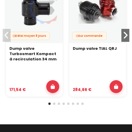
Délai moyen 8 jours
Sur commande
Dump valve
Dump valve TIAL QRJ
Turbosmart Kompact
à recirculation 34 mm
171,54 €
284,66 €