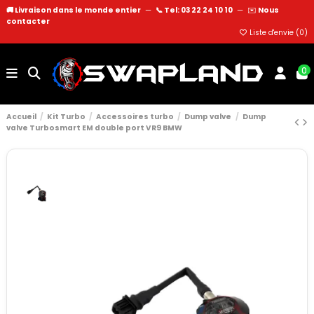
🚚 Livraison dans le monde entier
—
📞 Tel: 03 22 24 10 10
—
✉️
Nous
contacter
Liste d'envie (
0
)
0
Accueil
Kit Turbo
Accessoires turbo
Dump valve
Dump
valve Turbosmart EM double port VR9 BMW