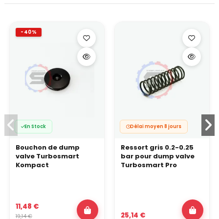
-40%
En Stock
Délai moyen 8 jours
Bouchon de dump
Ressort gris 0.2-0.25
valve Turbosmart
bar pour dump valve
Kompact
Turbosmart Pro
11,48 €
25,14 €
19,14 €