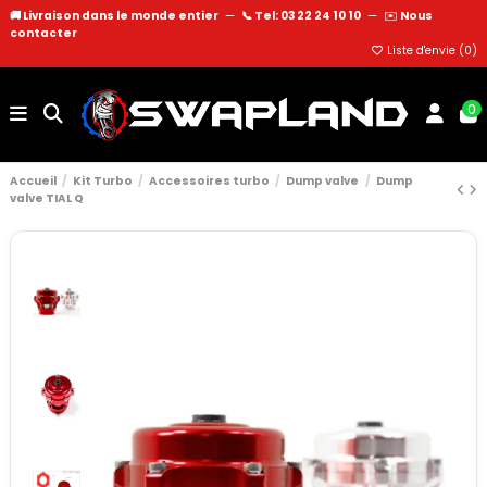
🚚 Livraison dans le monde entier
—
📞 Tel: 03 22 24 10 10
—
✉️
Nous
contacter
Liste d'envie (
0
)
0
Accueil
Kit Turbo
Accessoires turbo
Dump valve
Dump
valve TIAL Q