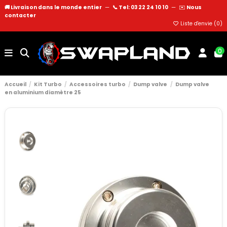
🚚 Livraison dans le monde entier
—
📞 Tel: 03 22 24 10 10
—
✉️
Nous
contacter
Liste d'envie (
0
)
0
Accueil
Kit Turbo
Accessoires turbo
Dump valve
Dump valve
en aluminium diamètre 25