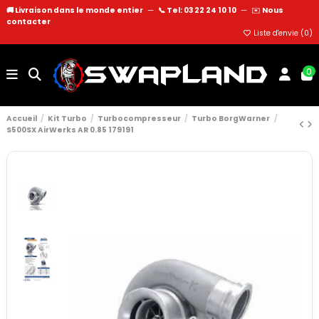
🚚 Livraison dans le monde entier
—
📞 Tel: 03 22 24 10 10
—
✉️
Nous
contacter
Liste d'envie (
0
)
0
Accueil
Kit Turbo
Turbocompresseur
Turbo BorgWarner
S500SX AirWerks AR 0.85 179191