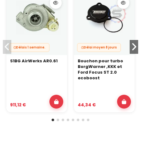
Délais 1 semaine.
Délai moyen 8 jours
S1BG AirWerks AR0.61
Bouchon pour turbo
BorgWarner ,KKK et
Ford Focus ST 2.0
ecoboost
911,12 €
44,34 €