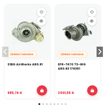
Délais 1 semaine.
Délais 1 semaine.
S1BG AirWerks AR0.81
EFR-7670 T3-WG
AR0.83 179351
985,76 €
2 501,55 €