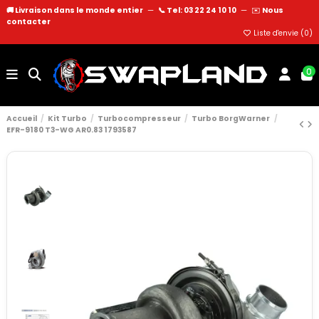
🚚 Livraison dans le monde entier
—
📞 Tel: 03 22 24 10 10
—
✉️
Nous
contacter
Liste d'envie (
0
)
0
Accueil
Kit Turbo
Turbocompresseur
Turbo BorgWarner
EFR-9180 T3-WG AR0.83 1793587