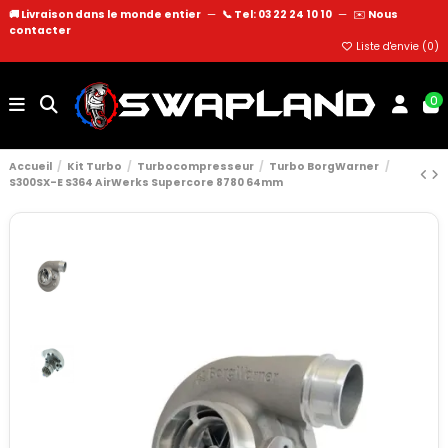
🚚 Livraison dans le monde entier
—
📞 Tel: 03 22 24 10 10
—
✉️
Nous
contacter
Liste d'envie (
0
)
0
Accueil
Kit Turbo
Turbocompresseur
Turbo BorgWarner
S300SX-E S364 AirWerks Supercore 8780 64mm