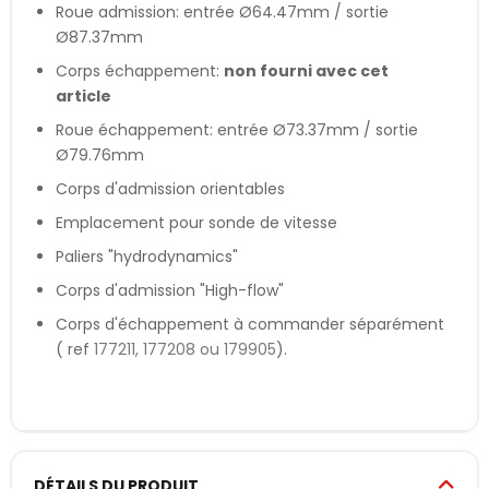
Roue admission: entrée Ø64.47mm / sortie
Ø87.37mm
Corps échappement:
non fourni avec cet
article
Roue échappement: entrée Ø73.37mm / sortie
Ø79.76mm
Corps d'admission orientables
Emplacement pour sonde de vitesse
Paliers "hydrodynamics"
Corps d'admission "High-flow"
Corps d'échappement à commander séparément
( ref
177211, 177208 ou 179905
).
DÉTAILS DU PRODUIT