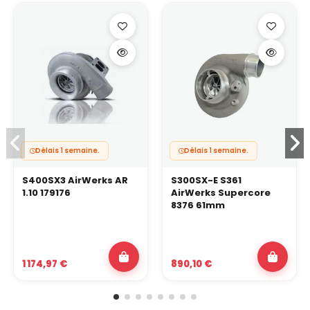
Délais 1 semaine.
Délais 1 semaine.
S400SX3 AirWerks AR
S300SX-E S361
1.10 179176
AirWerks Supercore
8376 61mm
1 174,97 €
890,10 €