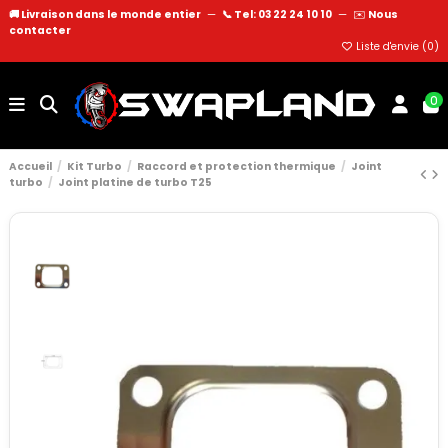
🚚 Livraison dans le monde entier
—
📞 Tel: 03 22 24 10 10
—
✉️
Nous
contacter
Liste d'envie (
0
)
0
Accueil
Kit Turbo
Raccord et protection thermique
Joint
turbo
Joint platine de turbo T25