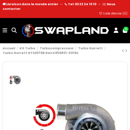
🚚 Livraison dans le monde entier
—
📞 Tel: 03 22 24 10 10
—
✉️
Nous
contacter
Liste d'envie (
0
)
0
Accueil
Kit Turbo
Turbocompresseur
Turbo Garrett
Turbo Garrett GTX3076R Gen II 856801-5016S