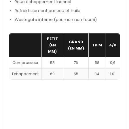
Roue échappement Inconel
Refroidissement par eau et huile
Wastegate interne (poumon non fourni)
PETIT
GRAND
(EN
TRIM
A/R
(EN MM)
MM)
Compresseur
58
76
58
0,6
Échappement
60
55
84
1.01