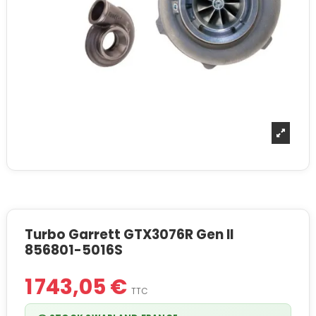
Turbo Garrett GTX3076R Gen II
856801-5016S
1 743,05 €
TTC