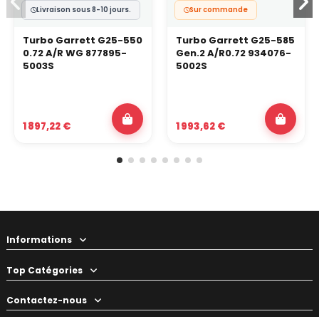
Livraison sous 8-10 jours.
Sur commande
Turbo Garrett G25-550
Turbo Garrett G25-585
0.72 A/R WG 877895-
Gen.2 A/R0.72 934076-
5003S
5002S
1 897,22 €
1 993,62 €
Informations
Top Catégories
Contactez-nous