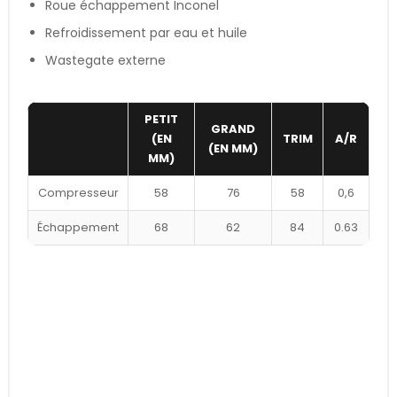
Roue échappement Inconel
Refroidissement par eau et huile
Wastegate externe
PETIT
GRAND
(EN
TRIM
A/R
(EN MM)
MM)
Compresseur
58
76
58
0,6
Échappement
68
62
84
0.63