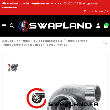
🚚 Livraison dans le monde entier
—
📞 Tel: 03 22 24 10 10
—
✉️
Nous
contacter
Liste d'envie (
0
)
0
Accueil
Kit Turbo
Turbocompresseur
Turbo Garrett
Turbo Garrett GTX3576R Gen II 856801-5048S