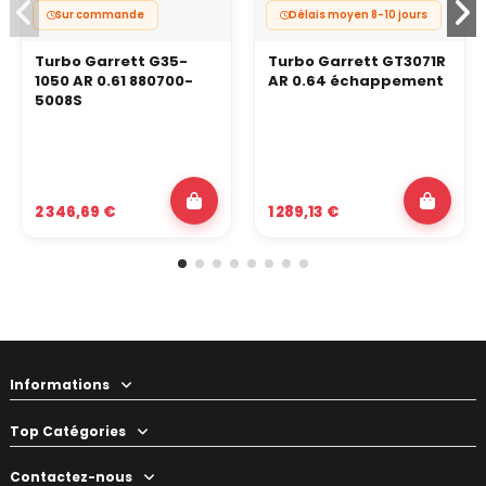
Sur commande
Délais moyen 8-10 jours
Turbo Garrett G35-
Turbo Garrett GT3071R
1050 AR 0.61 880700-
AR 0.64 échappement
5008S
2 346,69 €
1 289,13 €
Informations
Top Catégories
Contactez-nous