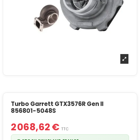
Turbo Garrett GTX3576R Gen II
856801-5048S
2 068,62 €
TTC