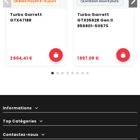
Délais moyen 8-10 jours
Livraison sous 8 jours.
Turbo Garrett
Turbo Garrett
GTX4718R
GTX3582R Gen II
856801-5067S
2 604,41 €
1 997,09 €
Informations
Top Catégories
Contactez-nous