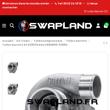
🚚 Livraison dans le monde entier
—
📞 Tel: 03 22 24 10 10
—
✉️
Nous
contacter
Liste d'envie (
0
)
0
Accueil
Kit Turbo
Turbocompresseur
Turbo Garrett
Turbo Garrett GTX2867R Gen II 856800-5008S