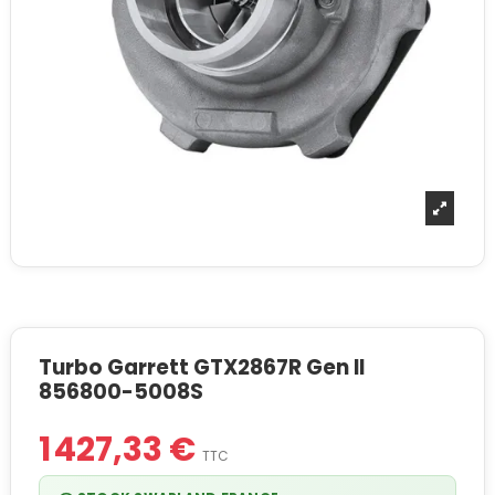
Turbo Garrett GTX2867R Gen II
856800-5008S
1 427,33 €
TTC