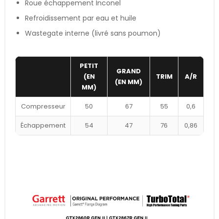
Roue échappement Inconel
Refroidissement par eau et huile
Wastegate interne (livré sans poumon)
PETIT
GRAND
(EN
TRIM
A/R
(EN MM)
MM)
Compresseur
50
67
55
0,6
Échappement
54
47
76
0,86