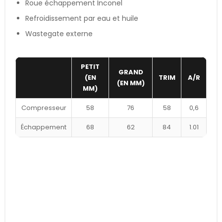
Roue échappement Inconel
Refroidissement par eau et huile
Wastegate externe
PETIT
GRAND
(EN
TRIM
A/R
(EN MM)
MM)
Compresseur
58
76
58
0,6
Échappement
68
62
84
1.01