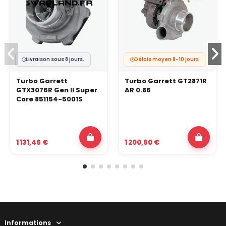
Livraison sous 8 jours.
Délais moyen 8-10 jours
Turbo Garrett
Turbo Garrett GT2871R
GTX3076R Gen II Super
AR 0.86
Core 851154-5001S
1 131,46 €
1 200,60 €
Informations