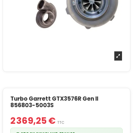
Turbo Garrett GTX3576R Gen II
856803-5003S
2 369,25 €
TTC