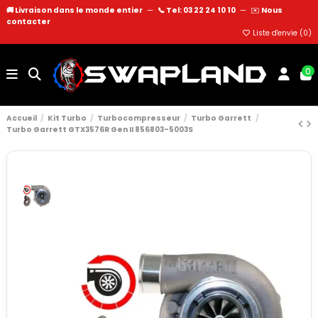
🚚 Livraison dans le monde entier
—
📞 Tel: 03 22 24 10 10
—
✉️
Nous
contacter
Liste d'envie (
0
)
0
Accueil
Kit Turbo
Turbocompresseur
Turbo Garrett
Turbo Garrett GTX3576R Gen II 856803-5003S