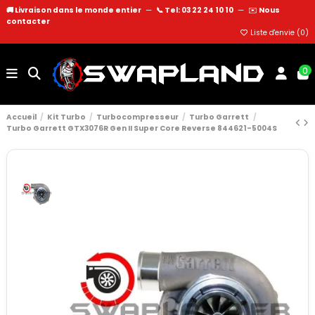
🚚 Livraison dans le monde entier
—
📞 Tel: 03 22 24 10 10
—
✉️
Nous
contacter
Liste d'envie (
0
)
0
Accueil
Kit Turbo
Turbocompresseur
Turbo Garrett
Turbo Garrett GTX3076R Gen II Super Core Reverse 844621-5004S