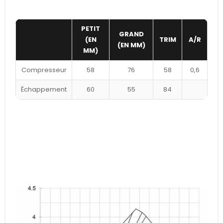
PETIT
GRAND
(EN
TRIM
A/R
(EN MM)
MM)
Compresseur
58
76
58
0,6
Échappement
60
55
84