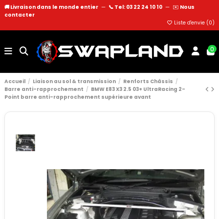
🚚 Livraison dans le monde entier
—
📞 Tel: 03 22 24 10 10
—
✉️
Nous
contacter
Liste d'envie (
0
)
0
Accueil
Liaison au sol & transmission
Renforts Châssis
Barre anti-rapprochement
BMW E83 X3 2.5 03+ UltraRacing 2-
Point barre anti-rapprochement supérieure avant