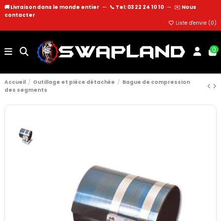
🚚 Livraison dans le monde entier
—
📞 Tel: 03 22 24 10 10
—
✉️
Nous
contacter
Liste d'envie (
0
)
0
Accueil
Outillage et pièce détachée
Bague de compression
des segments