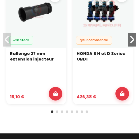
En Stock
Sur commande
Rallonge 27 mm
HONDA B H et D Series
extension injecteur
OBD1
15,10 €
426,38 €