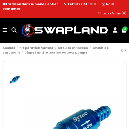
🚚 Livraison dans le monde entier
—
📞 Tel: 03 22 24 10 10
—
✉️
Nous
contacter
Liste d'envie (
0
)
0
Accueil
Préparation moteur
Circuits et fluides
Circuit de
carburant
Clapet anti retour Sytec pour pompe