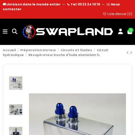
🚚 Livraison dans le monde entier
—
📞 Tel: 03 22 24 10 10
—
✉️
Nous
contacter
Liste d'envie (
0
)
0
Accueil
Préparation moteur
Circuits et fluides
Circuit
hydraulique
Récupérateur bache d'huile aluminium 1L