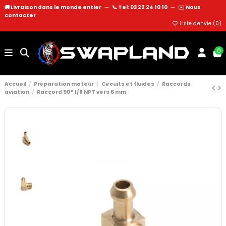
🚚 Livraison dans le monde entier
—
📞 Tel: 03 22 24 10 10
—
✉️
Nous
contacter
Liste d'envie (
0
)
0
Accueil
Préparation moteur
Circuits et fluides
Raccords
aviation
Raccord 90° 1/8 NPT vers 6 mm